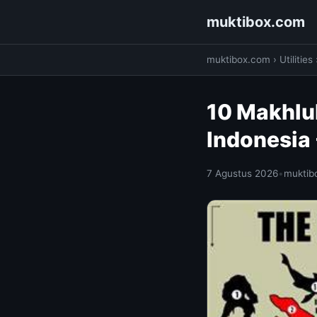
muktibox.com
muktibox.com
›
Utilities
10 Makhluk
Indonesia
7 Agustus 2026
•
muktib