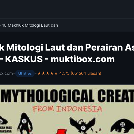
›
10 Makhluk Mitologi Laut dan
 Mitologi Laut dan Perairan As
 - KASKUS - muktibox.com
ox.com
•
•
★★★★☆ 4.5/5 (651564 ulasan)
Utilities