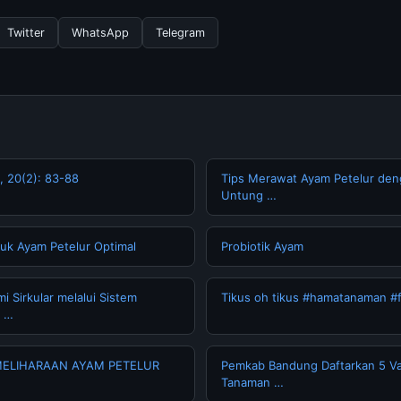
secara berkala. Kami selalu memperbarui konten dengan informasi t
Twitter
WhatsApp
Telegram
, 20(2): 83-88
Tips Merawat Ayam Petelur den
Untung …
uk Ayam Petelur Optimal
Probiotik Ayam
 Sirkular melalui Sistem
Tikus oh tikus #hamatanaman #f
u …
ELIHARAAN AYAM PETELUR
Pemkab Bandung Daftarkan 5 Var
Tanaman …