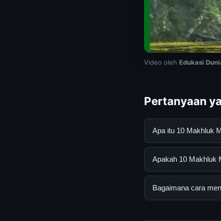
Video oleh
Edukasi Dun
Pertanyaan ya
Apa itu 10 Makhluk 
10 Makhluk Mitologi
Apakah 10 Makhluk Mi
mendapatkan inform
resmi dan mengikuti
Ya, 10 Makhluk Mito
Bagaimana cara menda
tersembunyi atau la
Untuk mendapatkan i