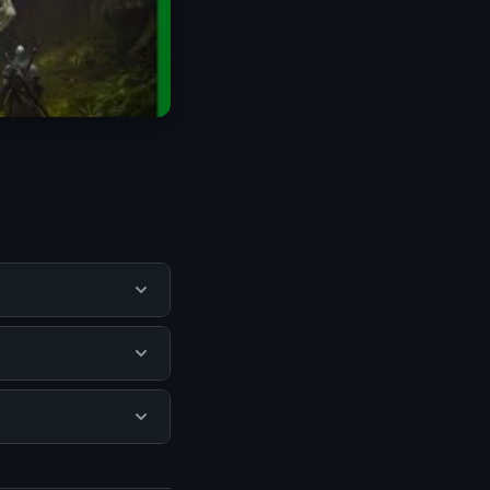
pengguna
mengunjungi situs
idak ada biaya
isediakan.
a mengunjungi