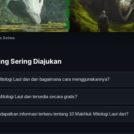
ia Satwa
ng Sering Diajukan
Mitologi Laut dan dan bagaimana cara menggunakannya?
 Laut dan adalah layanan digital yang dirancang untuk membantu 
tologi Laut dan tersedia secara gratis?
asi lengkap dan terpercaya. Anda dapat menggunakannya dengan 
 panduan yang tersedia.
logi Laut dan dapat diakses secara gratis oleh semua pengguna. T
patkan informasi terbaru tentang 10 Makhluk Mitologi Laut dan?
ngganan yang diperlukan untuk menggunakan layanan dasar yang d
nformasi terbaru tentang 10 Makhluk Mitologi Laut dan, Anda bis