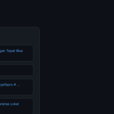
erkini dan
gan Tepat Bisa
ypfbpro # ...
ietas Lokal