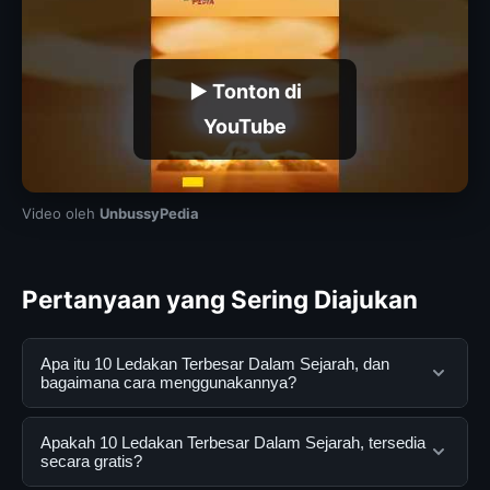
▶ Tonton di
YouTube
Video oleh
UnbussyPedia
Pertanyaan yang Sering Diajukan
Apa itu 10 Ledakan Terbesar Dalam Sejarah, dan
bagaimana cara menggunakannya?
10 Ledakan Terbesar Dalam Sejarah, adalah layanan
Apakah 10 Ledakan Terbesar Dalam Sejarah, tersedia
digital yang dirancang untuk membantu pengguna
secara gratis?
mendapatkan informasi lengkap dan terpercaya. Anda