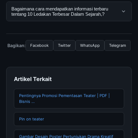
dapat menggunakannya dengan mengunjungi situs
Ya, 10 Ledakan Terbesar Dalam Sejarah, dapat diakses
Bagaimana cara mendapatkan informasi terbaru
resmi dan mengikuti panduan yang tersedia.
secara gratis oleh semua pengguna. Tidak ada biaya
tentang 10 Ledakan Terbesar Dalam Sejarah,?
tersembunyi atau langganan yang diperlukan untuk
menggunakan layanan dasar yang disediakan.
Untuk mendapatkan informasi terbaru tentang 10
Ledakan Terbesar Dalam Sejarah,, Anda bisa
mengunjungi halaman resmi kami secara berkala. Kami
Bagikan:
Facebook
Twitter
WhatsApp
Telegram
selalu memperbarui konten dengan informasi terkini dan
terpercaya.
Artikel Terkait
Pentingnya Promosi Pementasan Teater | PDF |
Bisnis …
Pin on teater
Gambar Desain Poster Pertunjukan Drama Kreatif