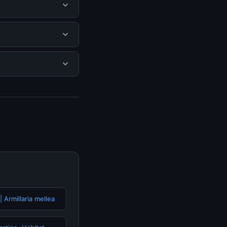
gguna mendapatkan
itus resmi dan
 ada biaya
isediakan.
ngunjungi halaman
n terpercaya.
 Armillaria mellea