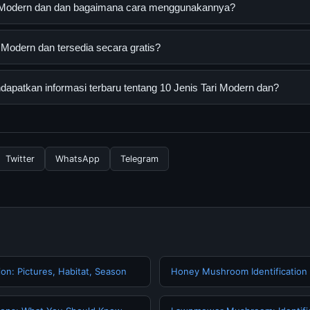
ri Modern dan dan bagaimana cara menggunakannya?
n dan adalah layanan digital yang dirancang untuk membantu pen
 Modern dan tersedia secara gratis?
an terpercaya. Anda dapat menggunakannya dengan mengunjungi s
ang tersedia.
odern dan dapat diakses secara gratis oleh semua pengguna. Tidak
patkan informasi terbaru tentang 10 Jenis Tari Modern dan?
ngganan yang diperlukan untuk menggunakan layanan dasar yang d
nformasi terbaru tentang 10 Jenis Tari Modern dan, Anda bisa me
rkala. Kami selalu memperbarui konten dengan informasi terkini da
Twitter
WhatsApp
Telegram
tion: Pictures, Habitat, Season
Honey Mushroom Identification |