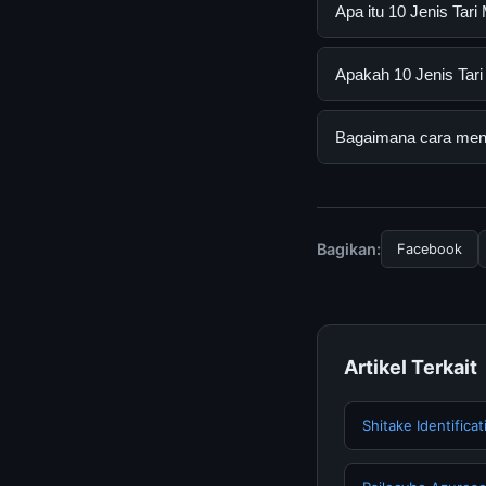
Apa itu 10 Jenis Ta
10 Jenis Tari Moder
Apakah 10 Jenis Tari
informasi lengkap d
mengikuti panduan y
Ya, 10 Jenis Tari M
Bagaimana cara menda
tersembunyi atau la
Untuk mendapatkan i
resmi kami secara be
Bagikan:
Facebook
Artikel Terkait
Shitake Identifica