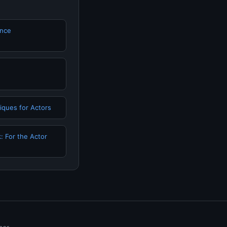
ance
niques for Actors
 For the Actor