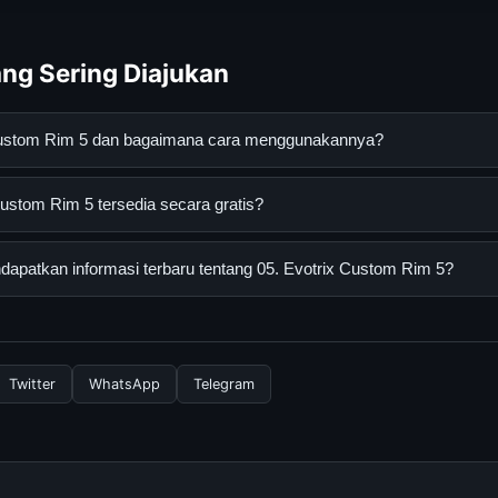
ng Sering Diajukan
 Custom Rim 5 dan bagaimana cara menggunakannya?
Rim 5 adalah layanan digital yang dirancang untuk membantu pe
ustom Rim 5 tersedia secara gratis?
an terpercaya. Anda dapat menggunakannya dengan mengunjungi s
ang tersedia.
tom Rim 5 dapat diakses secara gratis oleh semua pengguna. Tidak
apatkan informasi terbaru tentang 05. Evotrix Custom Rim 5?
ngganan yang diperlukan untuk menggunakan layanan dasar yang d
nformasi terbaru tentang 05. Evotrix Custom Rim 5, Anda bisa m
rkala. Kami selalu memperbarui konten dengan informasi terkini da
Twitter
WhatsApp
Telegram