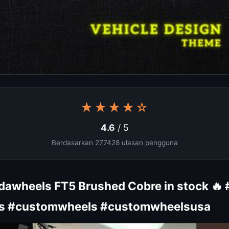
★★★★☆
4.6
/ 5
Berdasarkan 277428 ulasan pengguna
dawheels FT5 Brushed Cobre in stock 🔥
s #customwheels #customwheelsusa