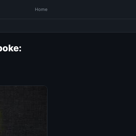
Home
poke: