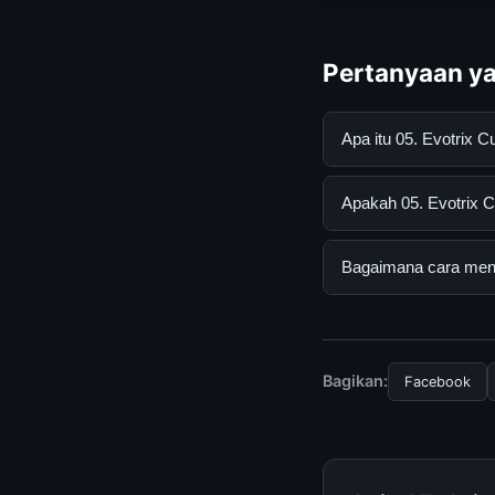
Pertanyaan ya
Apa itu 05. Evotrix
05. Evotrix Custom 
Apakah 05. Evotrix C
informasi lengkap d
mengikuti panduan y
Ya, 05. Evotrix Cus
Bagaimana cara mend
tersembunyi atau la
Untuk mendapatkan i
resmi kami secara be
Bagikan:
Facebook